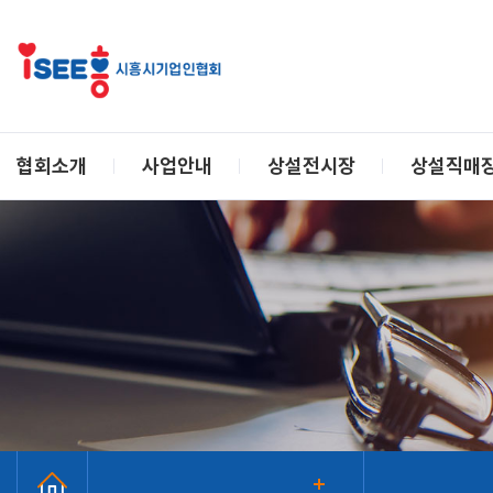
협회소개
사업안내
상설전시장
상설직매