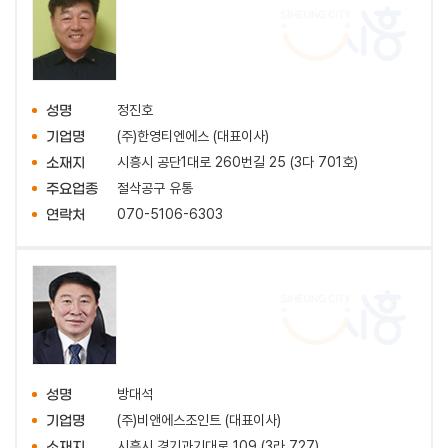
정진호
성명
(주)한영티엔에스 (대표이사)
기업명
시흥시 공단1대로 260번길 25 (3다 701호)
소재지
절삭공구 유통
주요업종
070-5106-6303
연락처
방대석
성명
(주)비앤에스조인트 (대표이사)
기업명
시흥시 경기과기대로 109 (3라 727)
소재지