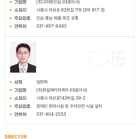
(주)고려원인삼 (대표이사)
기업명
시흥시 마유로 82번길 119 (3마 417-3)
소재지
인삼·홍삼 제품 제조 유통
주요업종
031-497-6440
연락처
임현택
성명
(주)한길에이치케이 (대표이사)
기업명
시흥시 미산로143번길 39-2
소재지
장애인 편의시설 및 주차안전 시설 설치
주요업종
031-404-2553
연락처
DIRECTOR