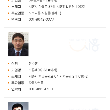
(주)로드원 (대표이사)
기업명
시흥시 마유로 376, 시흥창업센터 503호
소재지
도로교통 시설물(볼라드)
주요업종
031-8042-3377
연락처
민수홍
성명
프론텍(주) (대표이사)
기업명
시흥시 희망공원로 64 시화공단 2마 610-2
소재지
자동차부품
주요업종
031-488-4700
연락처