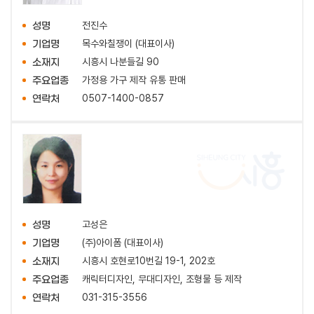
전진수
성명
목수와칠쟁이 (대표이사)
기업명
시흥시 나분들길 90
소재지
가정용 가구 제작 유통 판매
주요업종
0507-1400-0857
연락처
고성은
성명
(주)아이폼 (대표이사)
기업명
시흥시 호현로10번길 19-1, 202호
소재지
캐릭터디자인, 무대디자인, 조형물 등 제작
주요업종
031-315-3556
연락처