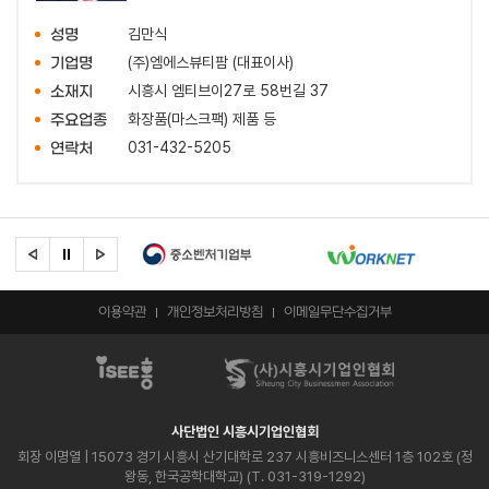
김만식
성명
(주)엠에스뷰티팜 (대표이사)
기업명
시흥시 엠티브이27로 58번길 37
소재지
화장품(마스크팩) 제품 등
주요업종
031-432-5205
연락처
이용약관
개인정보처리방침
이메일무단수집거부
사단법인 시흥시기업인협회
회장 이명열
| 15073 경기 시흥시 산기대학로 237 시흥비즈니스센터 1층 102호 (정
왕동, 한국공학대학교) (T. 031-319-1292)