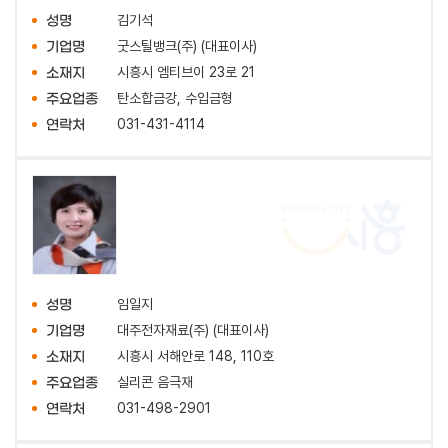
김기석
성명
굿스틸뱅크(주) (대표이사)
기업명
시흥시 엠티브이 23로 21
소재지
탄소합금강, 수입금형
주요업종
031-431-4114
연락처
임일지
성명
대주전자재료(주) (대표이사)
기업명
시흥시 서해안로 148, 110호
소재지
실리콘 음극재
주요업종
031-498-2901
연락처