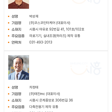
박성재
성명
(주)코스코인터케어 (대표이사)
기업명
시흥시 마유로 92번길 41, 101호/102호
소재지
의료기기, 실내조경(하라즈) 제작 유통
주요업종
031-493-2013
연락처
차정태
성명
(주)태진mc (대표이사)
기업명
시흥시 은계중앙로 306번길 36
소재지
다축전용기 제작 유통
주요업종