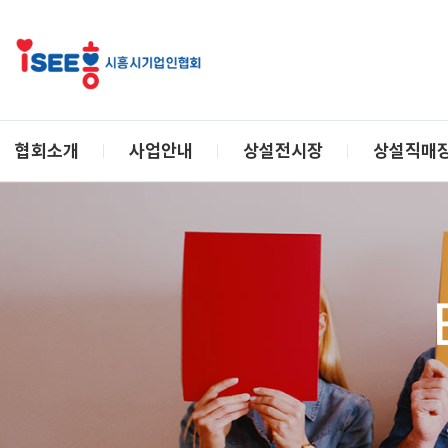
협회소개
사업안내
상설전시장
상설직매