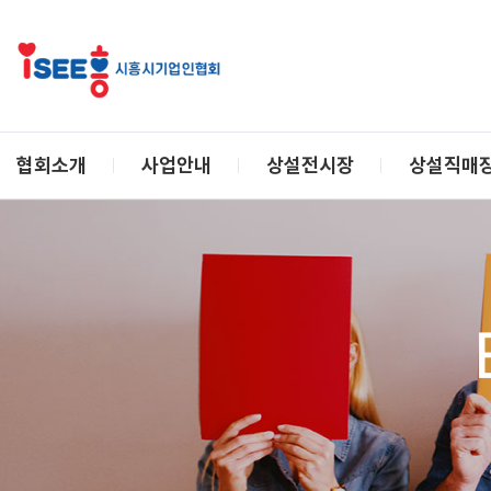
협회소개
사업안내
상설전시장
상설직매