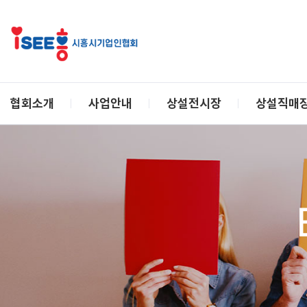
협회소개
사업안내
상설전시장
상설직매