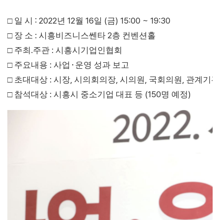
: 2022
12
16
(
) 15:00 ~ 19:30
□
일 시
년
월
일
금
:
2
□
장 소
시흥비즈니스쎈타
층 컨벤션홀
.
:
□
주최
주관
시흥시기업인협회
:
□
주요내용
사업
⬝
운영
성과 보고
:
,
,
,
,
□
초대대상
시장
시의회의장
시의원
국회의원
관계기관
:
(150
)
□
참석대상
시흥시 중소기업 대표 등
명 예정