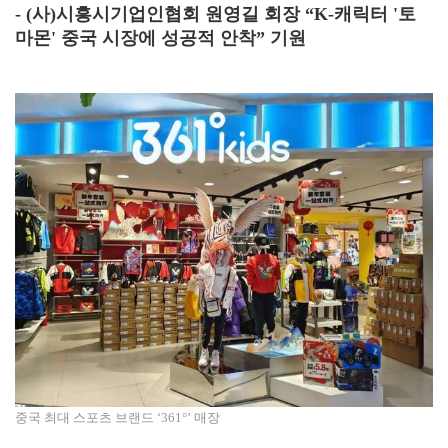
- (사)시흥시기업인협회 원영길 회장 “K-캐릭터 '토
마몬' 중국 시장에 성공적 안착” 기원
중국 최대 스포츠 브랜드 ‘361°’ 매장