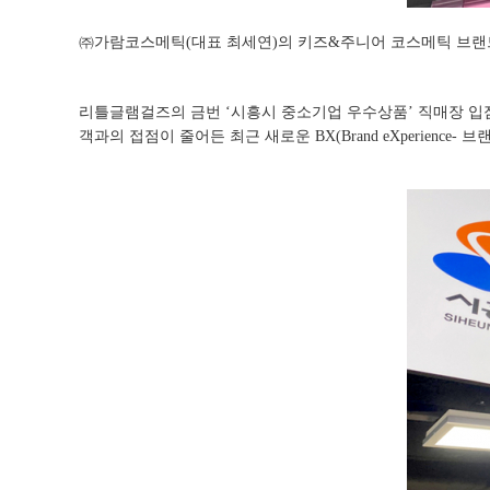
㈜가람코스메틱(대표 최세연)의 키즈&주니어 코스메틱 브랜드 리
리틀글램걸즈의 금번 ‘시흥시 중소기업 우수상품’ 직매장 입
객과의 접점이 줄어든 최근 새로운 BX(Brand eXperie